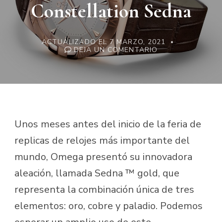
Constellation Sedna
ACTUALIZADO EL
7 MARZO, 2021
EN
DEJA UN COMENTARIO
RELOJ
REPLICA
OMEGA
CONSTELLATION
SEDNA
Unos meses antes del inicio de la feria de
replicas de relojes más importante del
mundo, Omega presentó su innovadora
aleación, llamada Sedna ™ gold, que
representa la combinación única de tres
elementos: oro, cobre y paladio. Podemos