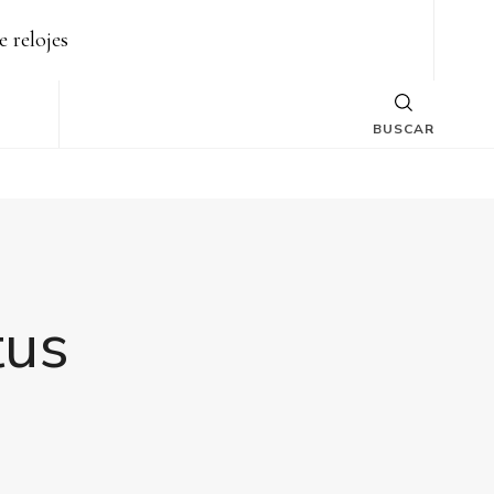
e relojes
BUSCAR
tus