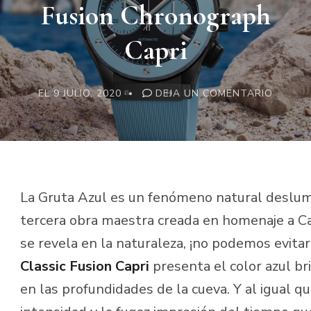
Fusion Chronograph
Capri
EN
EL
9 JULIO, 2020
DEJA UN COMENTARIO
REPLIC
HUBLO
CLASSI
FUSION
CHRON
CAPRI
La Gruta Azul es un fenómeno natural deslumb
tercera obra maestra creada en homenaje a Ca
se revela en la naturaleza, ¡no podemos evitar
Classic Fusion Capri
presenta el color azul br
en las profundidades de la cueva. Y al igual q