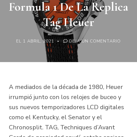
Formula 1 De La Replica
Tag Heuer
EN
EL
1 ABRIL, 2021
DEJA UN COMENTARIO
LA
NUEVA
COLEC
DE
FORMU
1
DE
LA
REPLIC
A mediados de la década de 1980, Heuer
TAG
HEUER
irrumpió junto con los relojes de buceo y
sus nuevos temporizadores LCD digitales
como el Kentucky, el Senator y el
Chronosplit. TAG, Techniques d’Avant