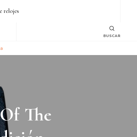
e relojes
BUSCAR
da
 Of The