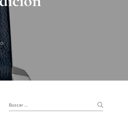
dición
EN
IO
TAG
HEUER
CARRERA
YEAR
OF
THE
TIGER
RELOJ
REPLICA
DE
EDICIÓN
LIMITADA
Buscar: