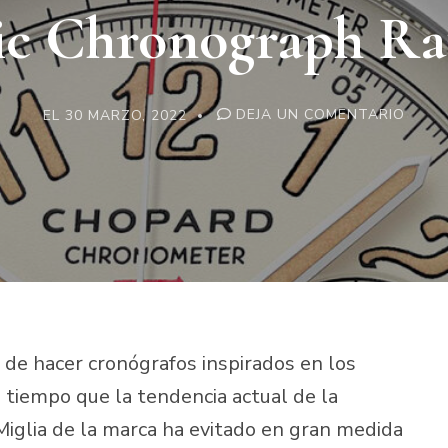
ic Chronograph Ra
EN
EL
30 MARZO, 2022
DEJA UN COMENTARIO
REPLI
CHOP
MILLE
MIGLI
CLAS
CHRO
RATI
de hacer cronógrafos inspirados en los
iempo que la tendencia actual de la
 Miglia de la marca ha evitado en gran medida