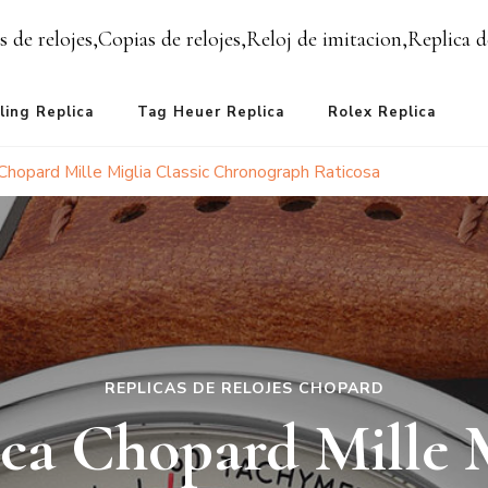
s de relojes,Copias de relojes,Reloj de imitacion,Replica d
ling Replica
Tag Heuer Replica
Rolex Replica
Chopard Mille Miglia Classic Chronograph Raticosa
REPLICAS DE RELOJES CHOPARD
ca Chopard Mille 