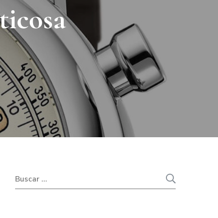
ticosa
CA
ARD
A
SIC
NOGRAPH
COSA
Buscar: